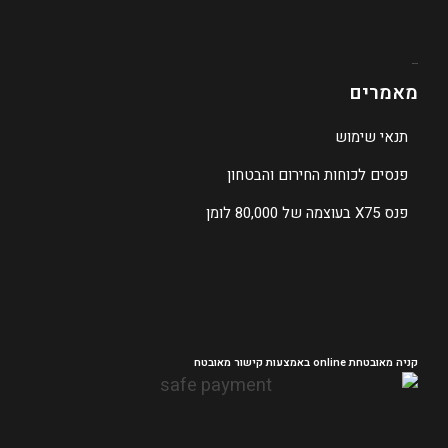
מפת האת
מאמרים
תנאי שימוש
פנסים לכוחות החירום והבטחון
פנס X75 בעוצמה של 80,000 לומן
קניה מאובטחת online באמצעות קישור מאובטח