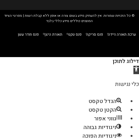
© כל הזכויות שמורות. אין להעתיק מידע בשום צורה או אופן ללא קבלת רשות | מפרטי הציוד
המוצגים כוללים מידע כללי בלבד
ערכת תאורה ניידת
פנס סריקה
פנס טקטי
תאורת היצף
פנס חודר עשן
דילוג לתוכן
כלי נגישות
הגדל טקסט
הקטן טקסט
גווני אפור
ניגודיות גבוהה
ניגודיות הפוכה