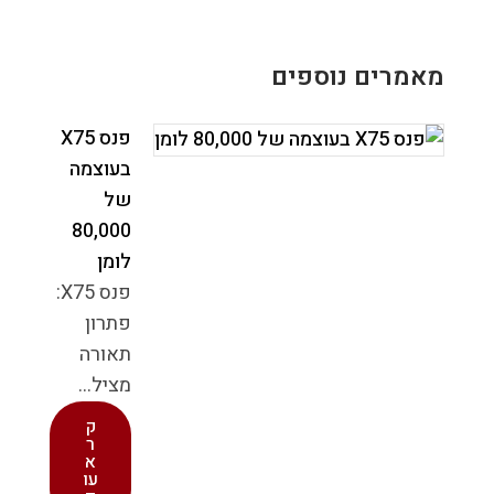
מאמרים נוספים
פנס X75
בעוצמה
של
80,000
לומן
פנס X75:
פתרון
תאורה
מציל...
ק
ר
א
עו