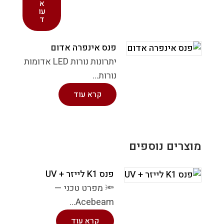
א
עו
ד
פנס אינפרה אדום
יתרונות נורות LED אדומות
נורות...
קרא עוד
מוצרים נוספים
פנס K1 לייזר + UV
🔦 מפרט טכני —
Acebeam...
קרא עוד