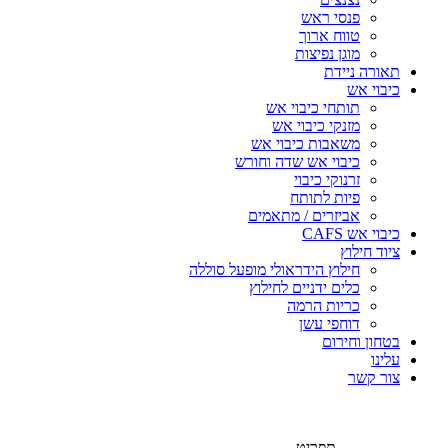
פנסי ראש
טווח ארוך
מוגן נפיצות
תאורה ניידת
כיבוי אש
תותחי כיבוי אש
מזנקי כיבוי אש
משאבות כיבוי אש
כיבוי אש שדה וחורש
זרנוקי כיבוי
פיות לתותח
אביזרים / מתאמים
כיבוי אש CAFS
ציוד חילוץ
חילוץ הידראולי מופעל סוללה
כלים ידניים לחילוץ
כריות הרמה
דוחפי עשן
בטחון וחירום
עלינו
צור קשר
תפריט