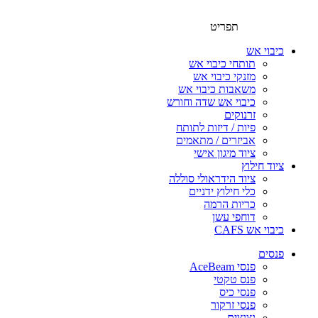
תפריט
כיבוי אש
תותחי כיבוי אש
מזנקי כיבוי אש
משאבות כיבוי אש
כיבוי אש שדה וחורש
זרנוקים
פיות / דיזות לתותח
אביזרים / מתאמים
ציוד מיגון אישי
ציוד חילוץ
ציוד הידראולי סוללה
כלי חילוץ ידניים
כריות הרמה
דוחפי עשן
כיבוי אש CAFS
פנסים
פנסי AceBeam
פנס טקטי
פנסי כיס
פנסי זרקור
נצנצים