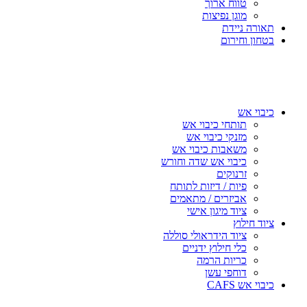
טווח ארוך
מוגן נפיצות
תאורה ניידת
בטחון וחירום
כיבוי אש
תותחי כיבוי אש
מזנקי כיבוי אש
משאבות כיבוי אש
כיבוי אש שדה וחורש
זרנוקים
פיות / דיזות לתותח
אביזרים / מתאמים
ציוד מיגון אישי
ציוד חילוץ
ציוד הידראולי סוללה
כלי חילוץ ידניים
כריות הרמה
דוחפי עשן
כיבוי אש CAFS