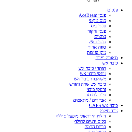
פנסים
פנסי AceBeam
פנס טקטי
פנסי כיס
פנסי זרקור
נצנצים
פנסי ראש
טווח ארוך
מוגן נפיצות
תאורה ניידת
כיבוי אש
תותחי כיבוי אש
מזנקי כיבוי אש
משאבות כיבוי אש
כיבוי אש שדה וחורש
זרנוקי כיבוי
פיות לתותח
אביזרים / מתאמים
כיבוי אש CAFS
ציוד חילוץ
חילוץ הידראולי מופעל סוללה
כלים ידניים לחילוץ
כריות הרמה
דוחפי עשן