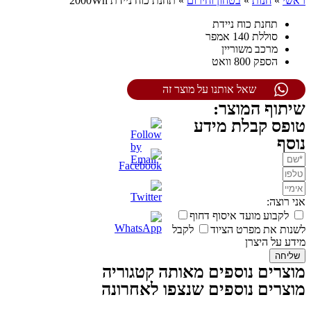
ראשי
»
חנות
»
בטחון וחירום
»
תחנת כוח ניידת 2000Wh
תחנת כוח ניידת
סוללת 140 אמפר
מרכב משוריין
הספק 800 וואט
שאל אותנו על מוצר זה
שיתוף המוצר:
טופס קבלת מידע
נוסף
אני רוצה:
לקבוע מועד איסוף דחוף
לשנות את מפרט הציוד
לקבל
מידע על היצרן
שליחה
מוצרים נוספים מאותה קטגוריה
מוצרים נוספים שנצפו לאחרונה