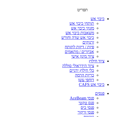
תפריט
כיבוי אש
תותחי כיבוי אש
מזנקי כיבוי אש
משאבות כיבוי אש
כיבוי אש שדה וחורש
זרנוקים
פיות / דיזות לתותח
אביזרים / מתאמים
ציוד מיגון אישי
ציוד חילוץ
ציוד הידראולי סוללה
כלי חילוץ ידניים
כריות הרמה
דוחפי עשן
כיבוי אש CAFS
פנסים
פנסי AceBeam
פנס טקטי
פנסי כיס
פנסי זרקור
נצנצים