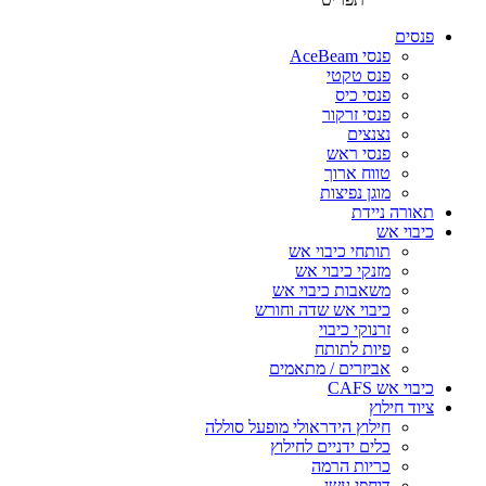
פנסים
פנסי AceBeam
פנס טקטי
פנסי כיס
פנסי זרקור
נצנצים
פנסי ראש
טווח ארוך
מוגן נפיצות
תאורה ניידת
כיבוי אש
תותחי כיבוי אש
מזנקי כיבוי אש
משאבות כיבוי אש
כיבוי אש שדה וחורש
זרנוקי כיבוי
פיות לתותח
אביזרים / מתאמים
כיבוי אש CAFS
ציוד חילוץ
חילוץ הידראולי מופעל סוללה
כלים ידניים לחילוץ
כריות הרמה
דוחפי עשן