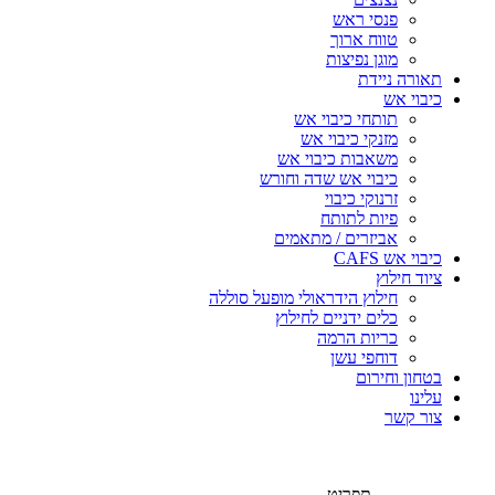
פנסי ראש
טווח ארוך
מוגן נפיצות
תאורה ניידת
כיבוי אש
תותחי כיבוי אש
מזנקי כיבוי אש
משאבות כיבוי אש
כיבוי אש שדה וחורש
זרנוקי כיבוי
פיות לתותח
אביזרים / מתאמים
כיבוי אש CAFS
ציוד חילוץ
חילוץ הידראולי מופעל סוללה
כלים ידניים לחילוץ
כריות הרמה
דוחפי עשן
בטחון וחירום
עלינו
צור קשר
תפריט