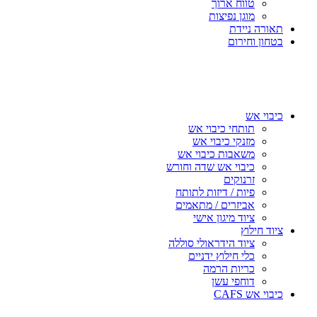
טווח ארוך
מוגן נפיצות
תאורה ניידת
בטחון וחירום
כיבוי אש
תותחי כיבוי אש
מזנקי כיבוי אש
משאבות כיבוי אש
כיבוי אש שדה וחורש
זרנוקים
פיות / דיזות לתותח
אביזרים / מתאמים
ציוד מיגון אישי
ציוד חילוץ
ציוד הידראולי סוללה
כלי חילוץ ידניים
כריות הרמה
דוחפי עשן
כיבוי אש CAFS