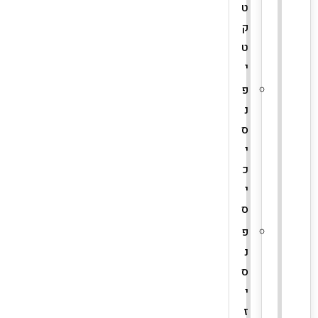
ט
ק
ט
י
פ
נ
ס
י
כ
י
ס
פ
נ
ס
י
ז