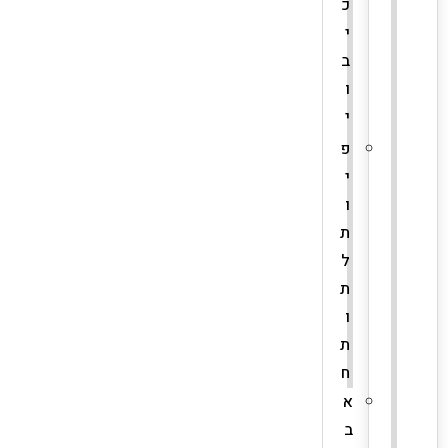
כ
י
ב
ו
י
פ
י
ו
ת
ל
ת
ו
ת
ח
א
ב