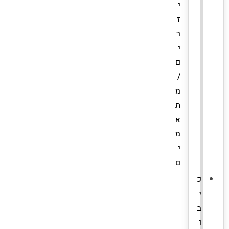
י
ז
ר
י
ם
/
מ
ת
א
מ
י
ם
כ
י
ב
ו