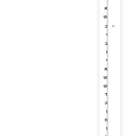
א
ש
כ
י
ב
ו
י
א
ש
ש
ד
ה
ו
ח
ו