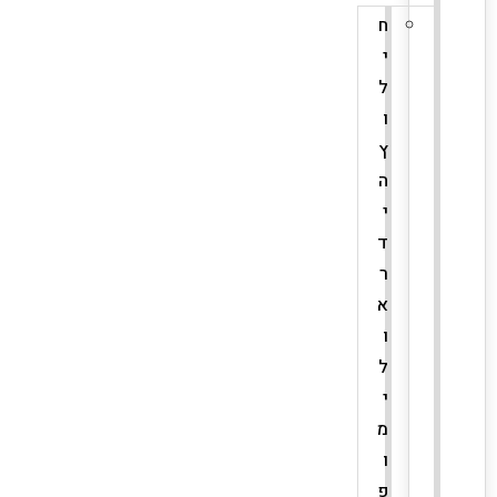
ח
י
ל
ו
ץ
ה
י
ד
ר
א
ו
ל
י
מ
ו
פ