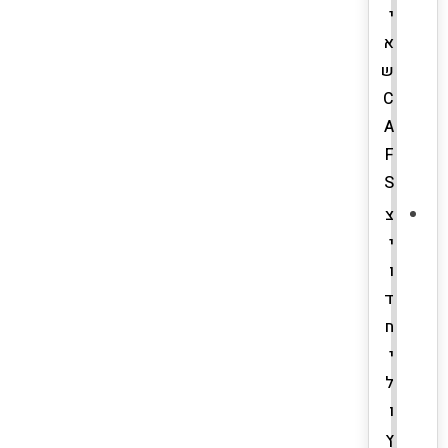
י
א
ש
C
A
F
S
צ
י
ו
ד
ח
י
ל
ו
ץ