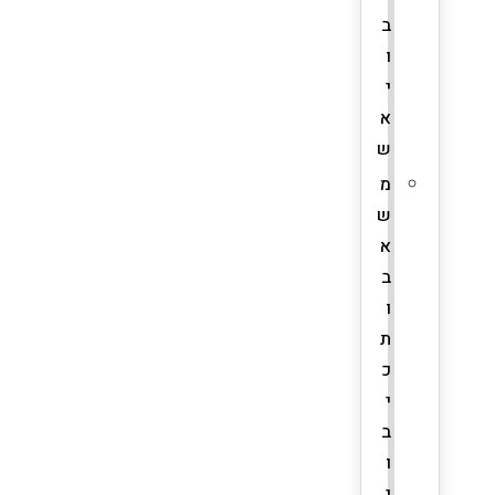
ב
ו
י
א
ש
מ
ש
א
ב
ו
ת
כ
י
ב
ו
י