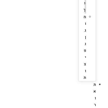
ו
ך
מ
ו
ג
ן
נ
פ
י
צ
ו
ת
ת
א
ו
ר