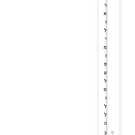
ר
א
ו
ל
י
מ
ו
פ
ע
ל
ס
ו
ל
ל
ה
כ