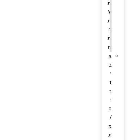
ת
ל
ת
ו
ת
ח
א
ב
י
ז
ר
י
ם
/
מ
ת