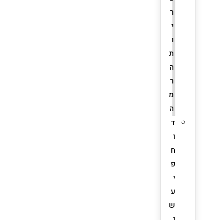
ר
י
ו
ת
ה
ר
מ
ה
ד
ו
ח
פ
י
ע
ש
ן