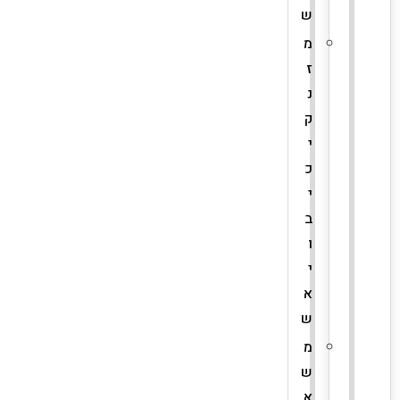
ש
מ
ז
נ
ק
י
כ
י
ב
ו
י
א
ש
מ
ש
א