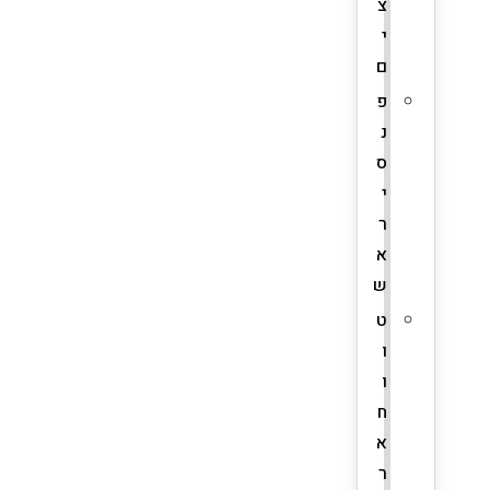
צ
י
ם
פ
נ
ס
י
ר
א
ש
ט
ו
ו
ח
א
ר