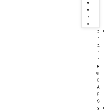
א
מ
י
ם
כ
י
ב
ו
י
א
ש
C
A
F
S
צ