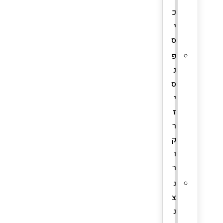
כ
י
ס
פ
נ
ס
י
ז
ר
ק
ו
ר
נ
צ
נ