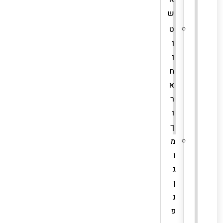
ש
ט
ו
ו
ח
א
ר
ו
ך
מ
ו
ג
ן
נ
פ