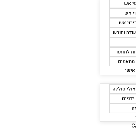
וי אש
וי אש
יבוי אש
שדה וחורש
זות לתותח
 מתאמים
 אישי
אולי סוללה
ידניים
ה