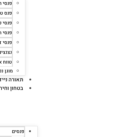
פנסי AceBeam
פנס ט
פנסי כ
פנסי 
פנסי ז
נצנצים
טווח א
מוגן נפ
תאורה נייד
בטחון וחיר
פנסים