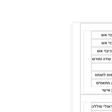
וי אש
וי אש
יבוי אש
 שדה וחורש
זות לתותח
/ מתאמים
 אישי
ראולי סוללה