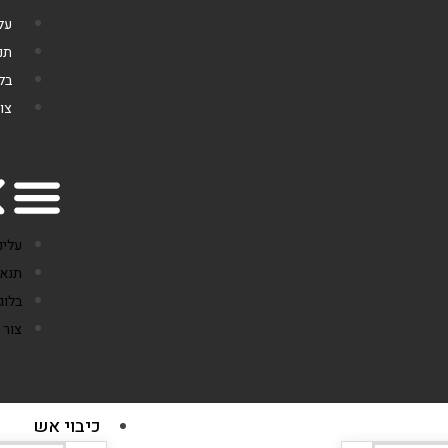
עלי
תנ
בלו
צו
עלינ
תנאי
בלוג
צור 
כיבוי אש