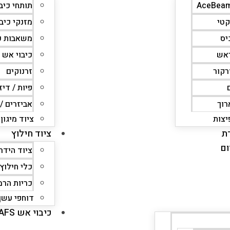
תותחי כיב
קטי
מזנקי כיב
יס
משאבות כ
ראש
כיבוי אש 
רקור
זרנוקים
פיות / די
רוך
אביזרים /
יצות
ציוד מיגון
ת
ציוד חילוץ
ום
ציוד הידר
כלי חילוץ 
כריות הרמ
דוחפי עשן
כיבוי אש CAFS