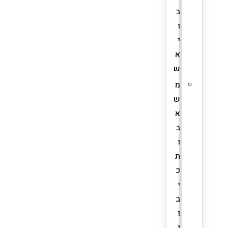
ב
ו
י
א
ש
מ
ש
א
ב
ו
ת
כ
י
ב
ו
י