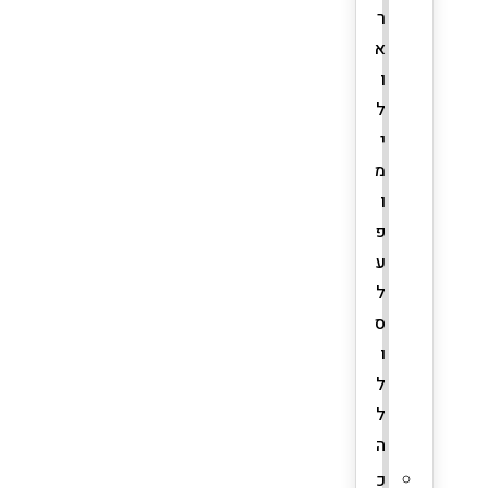
ר
א
ו
ל
י
מ
ו
פ
ע
ל
ס
ו
ל
ל
ה
כ