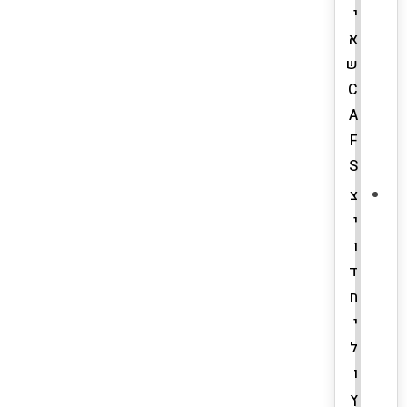
י
א
ש
C
A
F
S
צ
י
ו
ד
ח
י
ל
ו
ץ