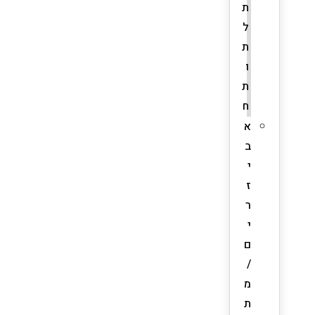
ת
ל
ת
ו
ת
ח
א
ב
י
ז
ר
י
ם
/
מ
ת