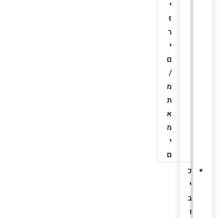
י
ז
ר
י
ם
/
מ
ת
א
מ
י
ם
כ
י
ב
ו