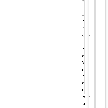
כ
י
ב
ו
י
פ
י
ו
ת
ל
ת
ו
ת
ח
א
ב