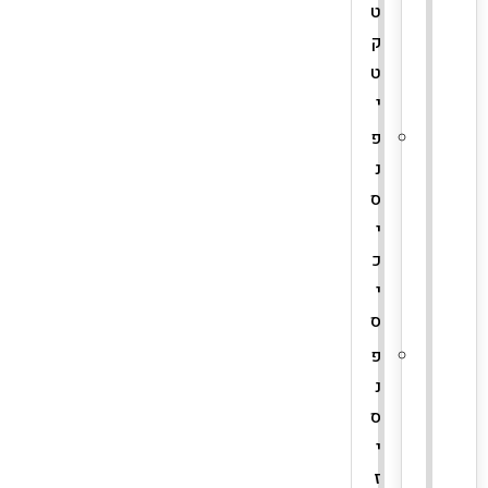
ט
ק
ט
י
פ
נ
ס
י
כ
י
ס
פ
נ
ס
י
ז