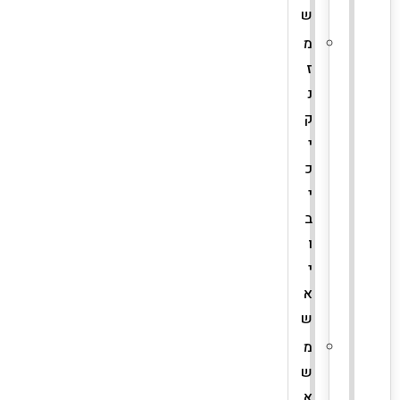
ש
מ
ז
נ
ק
י
כ
י
ב
ו
י
א
ש
מ
ש
א