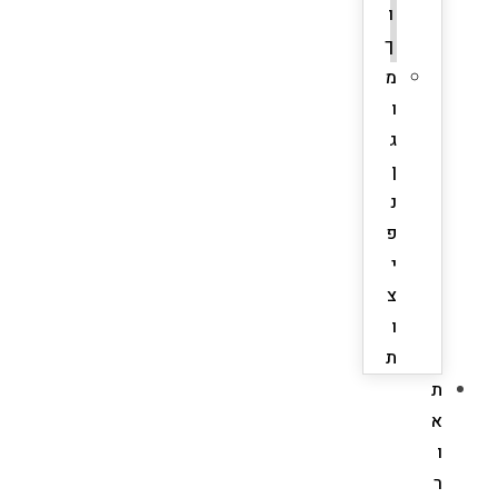
ו
ך
מ
ו
ג
ן
נ
פ
י
צ
ו
ת
ת
א
ו
ר