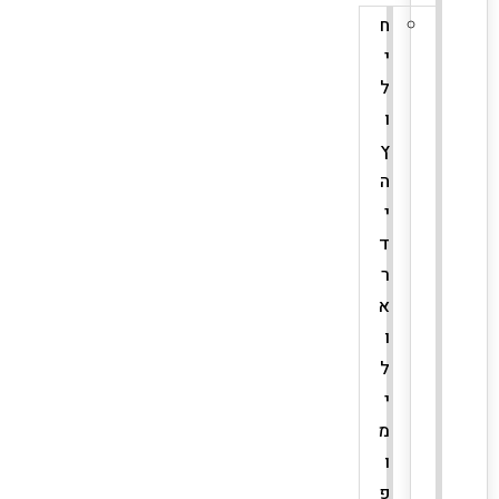
ח
י
ל
ו
ץ
ה
י
ד
ר
א
ו
ל
י
מ
ו
פ