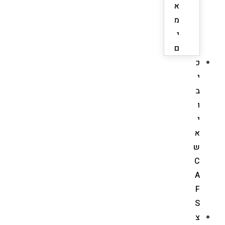
א
מ
י
ם
כ
י
ב
ו
י
א
ש
C
A
F
S
צ