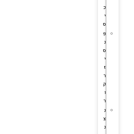
כ
י
ס
פ
נ
ס
י
ז
ר
ק
ו
ר
נ
צ
נ