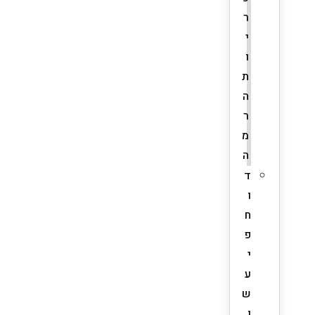
ר
י
ו
ת
ה
ר
מ
ה
ד
ו
ח
פ
י
ע
ש
ן