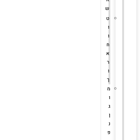
ש
ט
ו
ו
ח
א
ר
ו
ך
מ
ו
ג
ן
נ
פ