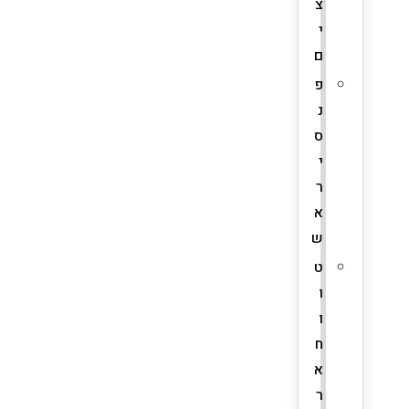
צ
י
ם
פ
נ
ס
י
ר
א
ש
ט
ו
ו
ח
א
ר