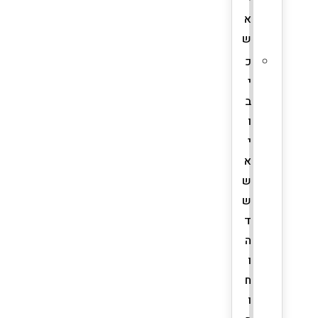
א
ש
כ
י
ב
ו
י
א
ש
ש
ד
ה
ו
ח
ו