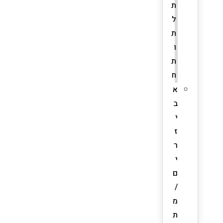
ת
ל
ת
ו
ת
ח
א
ב
י
ז
ר
י
ם
/
מ
ת