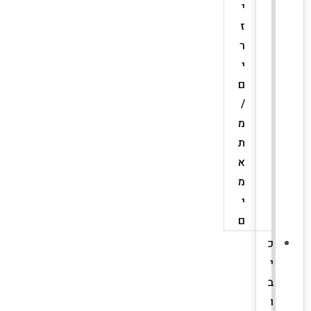
י
ז
ר
י
ם
/
מ
ת
א
מ
י
ם
כ
י
ב
ו