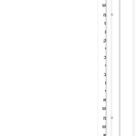
ש
מ
ז
נ
ק
י
כ
י
ב
ו
י
א
ש
מ
ש
א