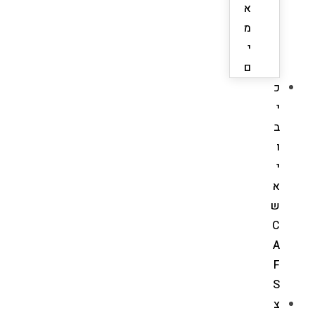
א
מ
י
ם
כ
י
ב
ו
י
א
ש
C
A
F
S
צ