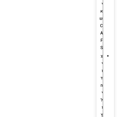
י
א
ש
C
A
F
S
צ
י
ו
ד
ח
י
ל
ו
ץ