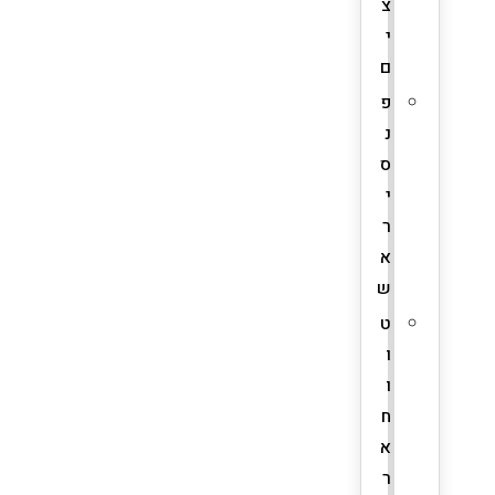
צ
י
ם
פ
נ
ס
י
ר
א
ש
ט
ו
ו
ח
א
ר