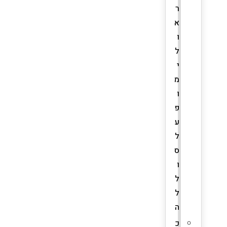
ר
א
ו
ל
י
מ
ו
פ
ע
ל
ס
ו
ל
ל
ה
כ