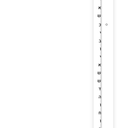
א
ש
כ
י
ב
ו
י
א
ש
ש
ד
ה
ו
ח
ו