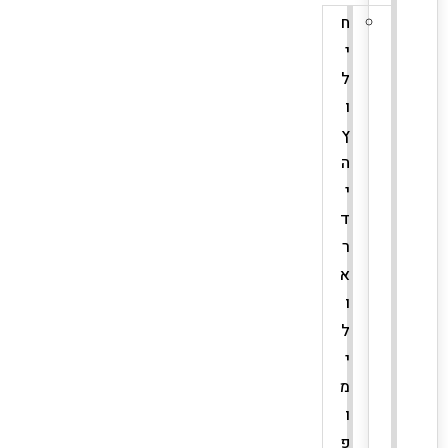
ח
י
ל
ו
ץ
ה
י
ד
ר
א
ו
ל
י
מ
ו
פ