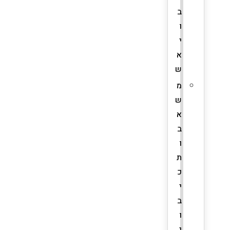
ב
ו
י
א
ש
מ
ש
א
ב
ו
ת
כ
י
ב
ו
י