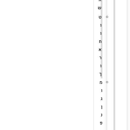
ש
ט
ו
ו
ח
א
ר
ו
ך
מ
ו
ג
ן
נ
פ