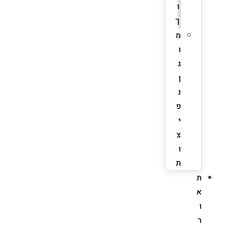
ו
ך
מ
ו
ג
ן
נ
פ
י
צ
ו
ת
ת
א
ו
ר