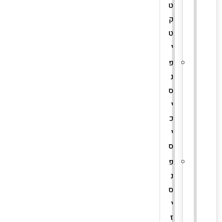
ט
ק
ט
י
פ
נ
ס
י
כ
י
ס
פ
נ
ס
י
ז