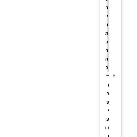
ר
י
ו
ת
ה
ר
מ
ה
ד
ו
ח
פ
י
ע
ש
ן