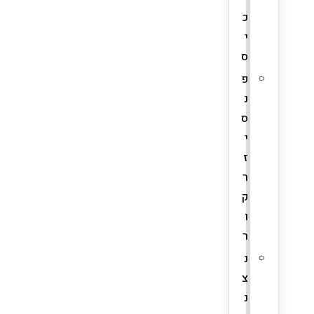
כ
י
ס
פ
נ
ס
י
ז
ר
ק
ו
ר
נ
צ
נ