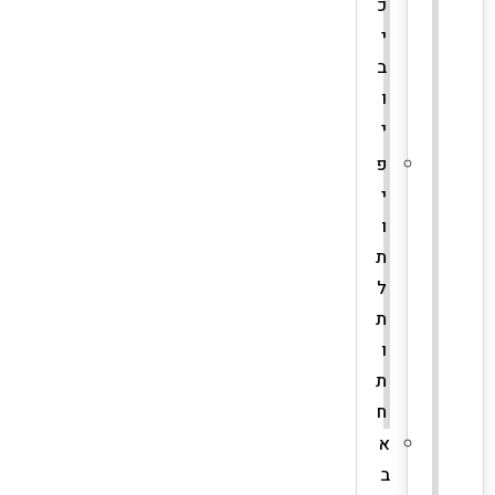
כ
י
ב
ו
י
פ
י
ו
ת
ל
ת
ו
ת
ח
א
ב