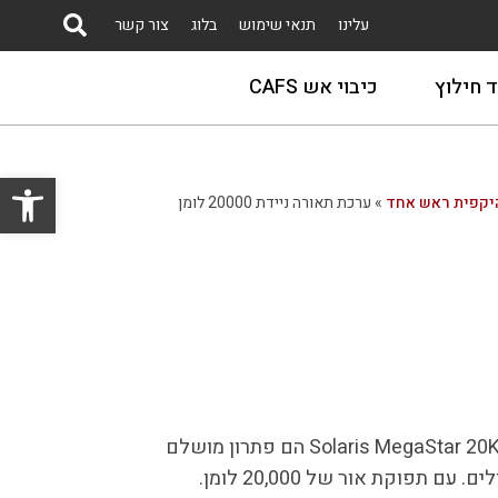
עלינו
תנאי שימוש
בלוג
צור קשר
ד חילוץ
כיבוי אש CAFS
פתח סרגל נגישות
יקפית ראש אחד
»
ערכת תאורה ניידת 20000 לומן
פנסי הזרקור הנטענים של Solaris MegaStar 20K SLA הם פתרון מושלם
 תפוקת אור של 20,000 לומן.