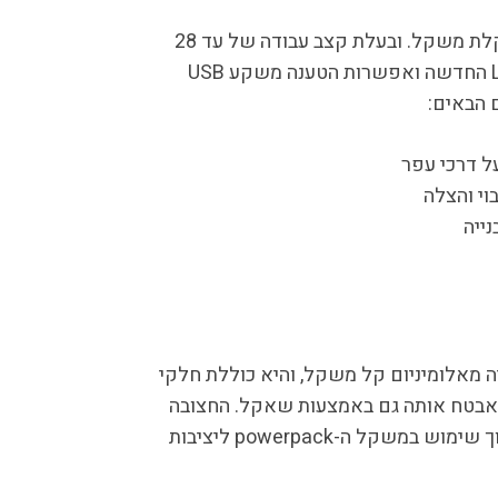
הערכה הניידת מהירה לפריסה וקלת משקל. ובעלת קצב עבודה של עד 28
שעות של אור. טכנולוגיית ה LED החדשה ואפשרות הטענה משקע USB
 הבאים:
ל דרכי עפר
וי והצלה
ייה
 מאלומיניום קל משקל, והיא כוללת חלקי
 לאבטח אותה גם באמצעות שאקל. החצובה
ננעלת לתוך ה – powerpack, תוך שימוש במשקל ה-powerpack ליציבות