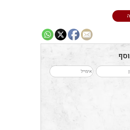
ה
וסף