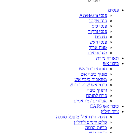
פנסים
פנסי AceBeam
פנס טקטי
פנסי כיס
פנסי זרקור
נצנצים
פנסי ראש
טווח ארוך
מוגן נפיצות
תאורה ניידת
כיבוי אש
תותחי כיבוי אש
מזנקי כיבוי אש
משאבות כיבוי אש
כיבוי אש שדה וחורש
זרנוקי כיבוי
פיות לתותח
אביזרים / מתאמים
כיבוי אש CAFS
ציוד חילוץ
חילוץ הידראולי מופעל סוללה
כלים ידניים לחילוץ
כריות הרמה
דוחפי עשן