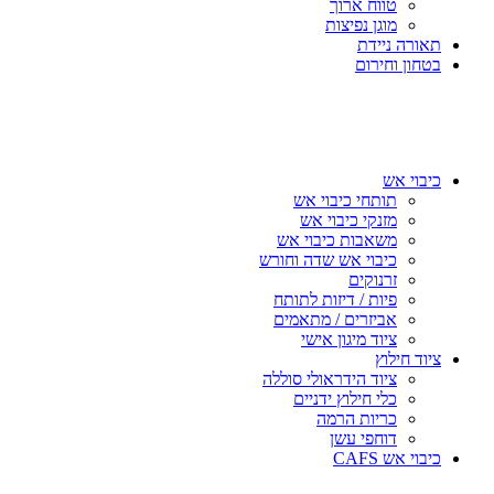
טווח ארוך
מוגן נפיצות
תאורה ניידת
בטחון וחירום
כיבוי אש
תותחי כיבוי אש
מזנקי כיבוי אש
משאבות כיבוי אש
כיבוי אש שדה וחורש
זרנוקים
פיות / דיזות לתותח
אביזרים / מתאמים
ציוד מיגון אישי
ציוד חילוץ
ציוד הידראולי סוללה
כלי חילוץ ידניים
כריות הרמה
דוחפי עשן
כיבוי אש CAFS