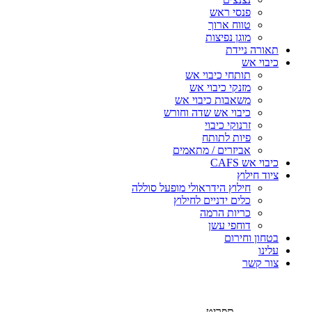
פנסי ראש
טווח ארוך
מוגן נפיצות
תאורה ניידת
כיבוי אש
תותחי כיבוי אש
מזנקי כיבוי אש
משאבות כיבוי אש
כיבוי אש שדה וחורש
זרנוקי כיבוי
פיות לתותח
אביזרים / מתאמים
כיבוי אש CAFS
ציוד חילוץ
חילוץ הידראולי מופעל סוללה
כלים ידניים לחילוץ
כריות הרמה
דוחפי עשן
בטחון וחירום
עלינו
צור קשר
תפריט