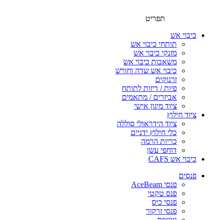
תפריט
כיבוי אש
תותחי כיבוי אש
מזנקי כיבוי אש
משאבות כיבוי אש
כיבוי אש שדה וחורש
זרנוקים
פיות / דיזות לתותח
אביזרים / מתאמים
ציוד מיגון אישי
ציוד חילוץ
ציוד הידראולי סוללה
כלי חילוץ ידניים
כריות הרמה
דוחפי עשן
כיבוי אש CAFS
פנסים
פנסי AceBeam
פנס טקטי
פנסי כיס
פנסי זרקור
נצנצים