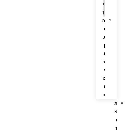
ו
ך
מ
ו
ג
ן
נ
פ
י
צ
ו
ת
ת
א
ו
ר