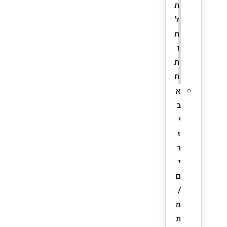
ת
ל
ת
ו
ת
ח
א
ב
י
ז
ר
י
ם
/
מ
ת