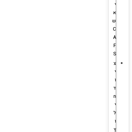
י
א
ש
C
A
F
S
צ
י
ו
ד
ח
י
ל
ו
ץ