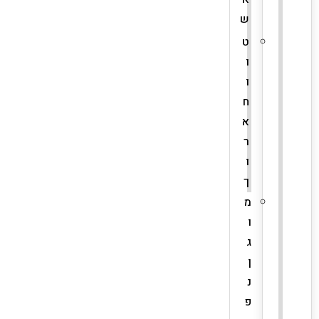
ש
ט
ו
ו
ח
א
ר
ו
ך
מ
ו
ג
ן
נ
פ