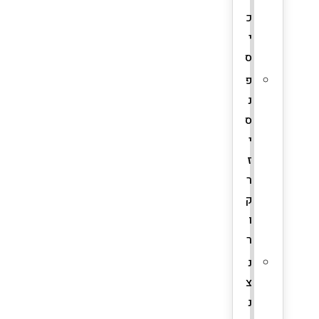
כ
י
ס
פ
נ
ס
י
ז
ר
ק
ו
ר
נ
צ
נ