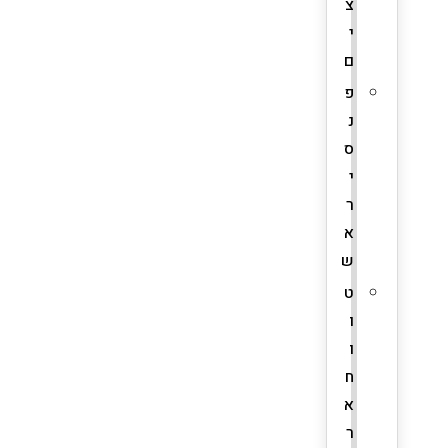
צ
י
ם
פ
נ
ס
י
ר
א
ש
ט
ו
ו
ח
א
ר