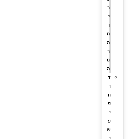
ר
י
ו
ת
ה
ר
מ
ה
ד
ו
ח
פ
י
ע
ש
ן