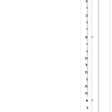
כ
י
ב
ו
י
פ
י
ו
ת
ל
ת
ו
ת
ח
א
ב