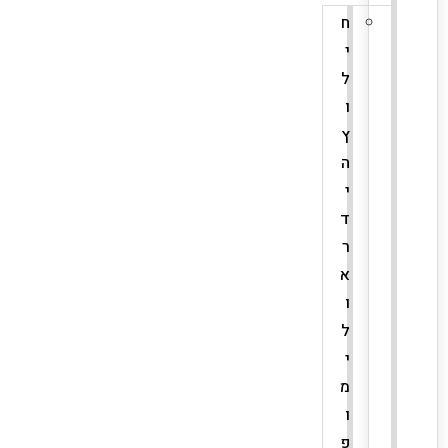
ח
י
ל
ו
ץ
ה
י
ד
ר
א
ו
ל
י
מ
ו
פ