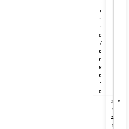
י
ז
ר
י
ם
/
מ
ת
א
מ
י
ם
כ
י
ב
ו