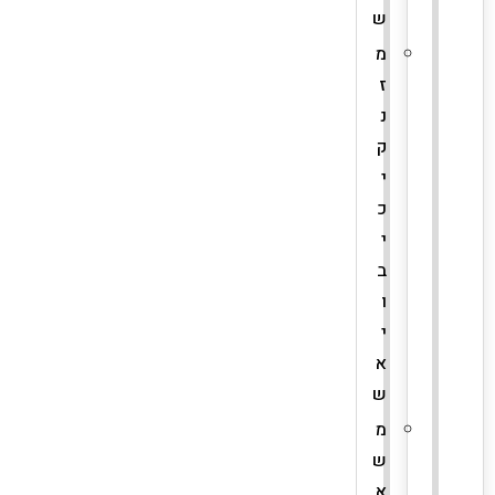
ש
מ
ז
נ
ק
י
כ
י
ב
ו
י
א
ש
מ
ש
א