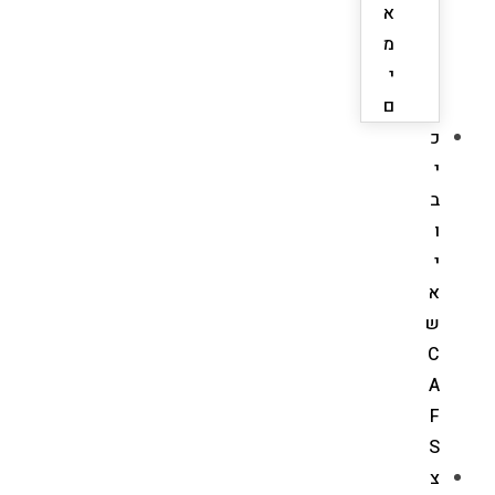
א
מ
י
ם
כ
י
ב
ו
י
א
ש
C
A
F
S
צ