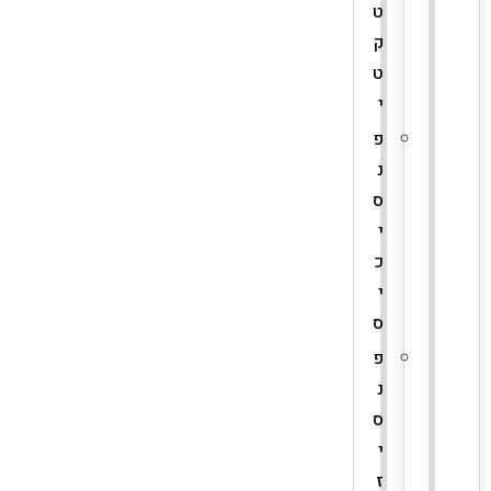
ט
ק
ט
י
פ
נ
ס
י
כ
י
ס
פ
נ
ס
י
ז