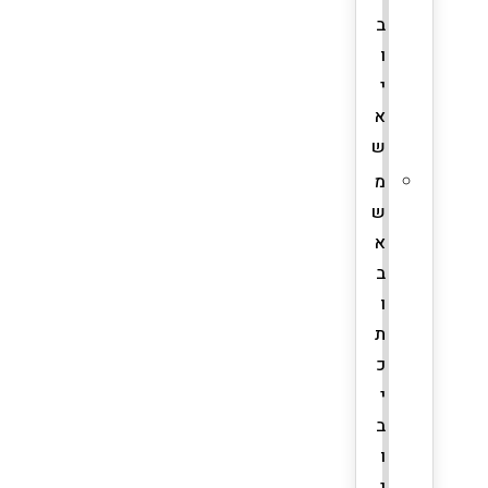
ב
ו
י
א
ש
מ
ש
א
ב
ו
ת
כ
י
ב
ו
י