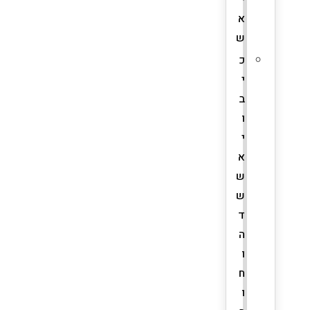
א
ש
כ
י
ב
ו
י
א
ש
ש
ד
ה
ו
ח
ו