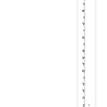
ר
א
ו
ל
י
מ
ו
פ
ע
ל
ס
ו
ל
ל
ה
כ