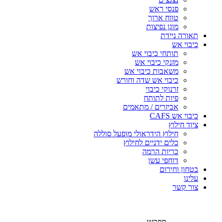
פנסי ראש
טווח ארוך
מוגן נפיצות
תאורה ניידת
כיבוי אש
תותחי כיבוי אש
מזנקי כיבוי אש
משאבות כיבוי אש
כיבוי אש שדה וחורש
זרנוקי כיבוי
פיות לתותח
אביזרים / מתאמים
כיבוי אש CAFS
ציוד חילוץ
חילוץ הידראולי מופעל סוללה
כלים ידניים לחילוץ
כריות הרמה
דוחפי עשן
בטחון וחירום
עלינו
צור קשר
תפריט