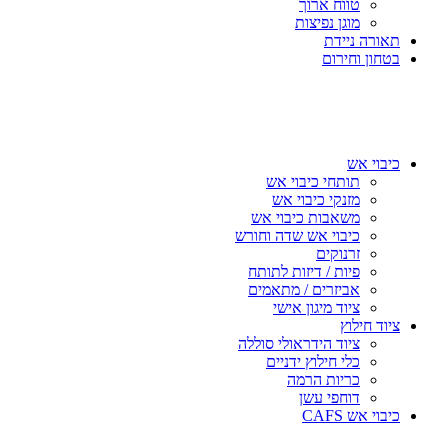
טווח ארוך
מוגן נפיצות
תאורה ניידת
בטחון וחירום
כיבוי אש
תותחי כיבוי אש
מזנקי כיבוי אש
משאבות כיבוי אש
כיבוי אש שדה וחורש
זרנוקים
פיות / דיזות לתותח
אביזרים / מתאמים
ציוד מיגון אישי
ציוד חילוץ
ציוד הידראולי סוללה
כלי חילוץ ידניים
כריות הרמה
דוחפי עשן
כיבוי אש CAFS