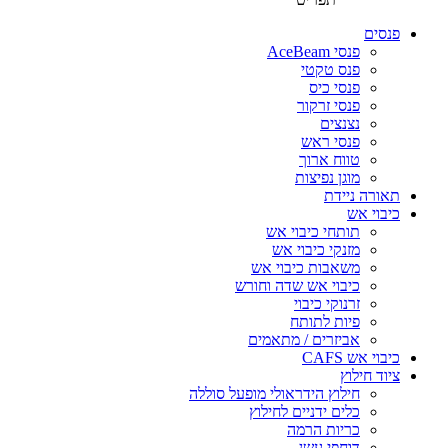
פנסים
פנסי AceBeam
פנס טקטי
פנסי כיס
פנסי זרקור
נצנצים
פנסי ראש
טווח ארוך
מוגן נפיצות
תאורה ניידת
כיבוי אש
תותחי כיבוי אש
מזנקי כיבוי אש
משאבות כיבוי אש
כיבוי אש שדה וחורש
זרנוקי כיבוי
פיות לתותח
אביזרים / מתאמים
כיבוי אש CAFS
ציוד חילוץ
חילוץ הידראולי מופעל סוללה
כלים ידניים לחילוץ
כריות הרמה
דוחפי עשן