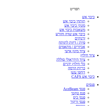
תפריט
כיבוי אש
תותחי כיבוי אש
מזנקי כיבוי אש
משאבות כיבוי אש
כיבוי אש שדה וחורש
זרנוקים
פיות / דיזות לתותח
אביזרים / מתאמים
ציוד מיגון אישי
ציוד חילוץ
ציוד הידראולי סוללה
כלי חילוץ ידניים
כריות הרמה
דוחפי עשן
כיבוי אש CAFS
פנסים
פנסי AceBeam
פנס טקטי
פנסי כיס
פנסי זרקור
נצנצים