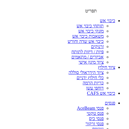
תפריט
כיבוי אש
תותחי כיבוי אש
מזנקי כיבוי אש
משאבות כיבוי אש
כיבוי אש שדה וחורש
זרנוקים
פיות / דיזות לתותח
אביזרים / מתאמים
ציוד מיגון אישי
ציוד חילוץ
ציוד הידראולי סוללה
כלי חילוץ ידניים
כריות הרמה
דוחפי עשן
כיבוי אש CAFS
פנסים
פנסי AceBeam
פנס טקטי
פנסי כיס
פנסי זרקור
נצנצים