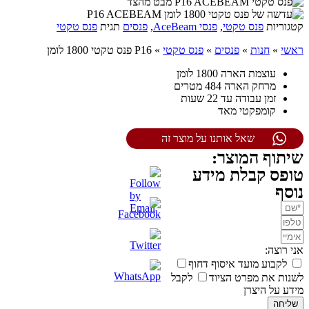
קטגוריות
פנס טקטי
,
פנסי AceBeam
,
פנסים
תגית
פנס טקטי
ראשי
»
חנות
»
פנסים
»
פנס טקטי
»
P16 פנס טקטי 1800 לומן
עוצמת הארה 1800 לומן
מרחק הארה 484 מטרים
זמן עבודה עד 22 שעות
קומפקטי מאד
שאל אותנו על מוצר זה
שיתוף המוצר:
טופס קבלת מידע
נוסף
אני רוצה:
לקבוע מועד איסוף דחוף
לשנות את מפרט הציוד
לקבל
מידע על היצרן
שליחה