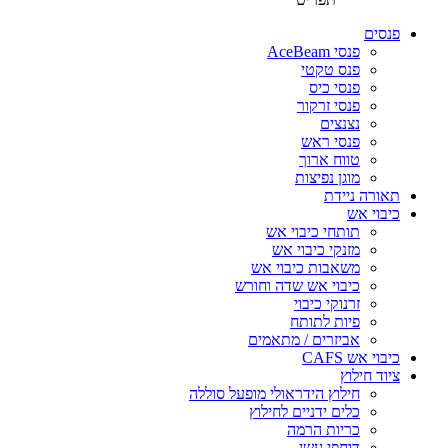
פנסים
פנסי AceBeam
פנס טקטי
פנסי כיס
פנסי זרקור
נצנצים
פנסי ראש
טווח ארוך
מוגן נפיצות
תאורה ניידת
כיבוי אש
תותחי כיבוי אש
מזנקי כיבוי אש
משאבות כיבוי אש
כיבוי אש שדה וחורש
זרנוקי כיבוי
פיות לתותח
אביזרים / מתאמים
כיבוי אש CAFS
ציוד חילוץ
חילוץ הידראולי מופעל סוללה
כלים ידניים לחילוץ
כריות הרמה
דוחפי עשן