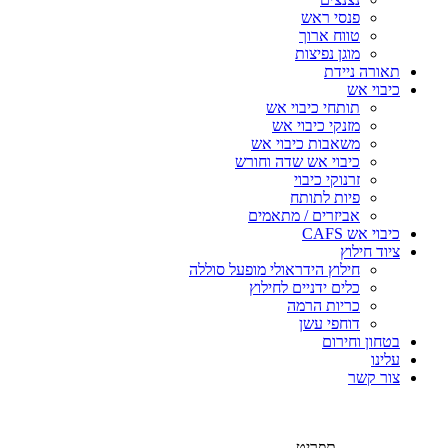
פנסי ראש
טווח ארוך
מוגן נפיצות
תאורה ניידת
כיבוי אש
תותחי כיבוי אש
מזנקי כיבוי אש
משאבות כיבוי אש
כיבוי אש שדה וחורש
זרנוקי כיבוי
פיות לתותח
אביזרים / מתאמים
כיבוי אש CAFS
ציוד חילוץ
חילוץ הידראולי מופעל סוללה
כלים ידניים לחילוץ
כריות הרמה
דוחפי עשן
בטחון וחירום
עלינו
צור קשר
תפריט