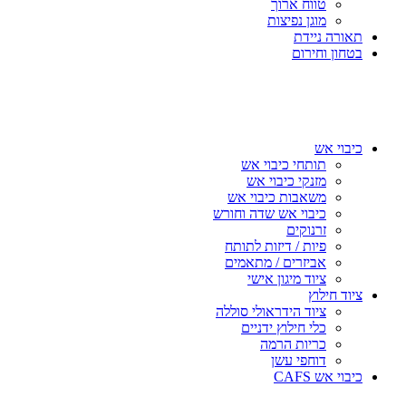
טווח ארוך
מוגן נפיצות
תאורה ניידת
בטחון וחירום
כיבוי אש
תותחי כיבוי אש
מזנקי כיבוי אש
משאבות כיבוי אש
כיבוי אש שדה וחורש
זרנוקים
פיות / דיזות לתותח
אביזרים / מתאמים
ציוד מיגון אישי
ציוד חילוץ
ציוד הידראולי סוללה
כלי חילוץ ידניים
כריות הרמה
דוחפי עשן
כיבוי אש CAFS