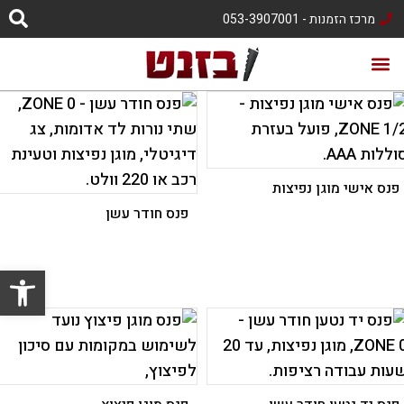
מרכז הזמנות - 053-3907001
כיבוי אש CAFS
פנס אישי מוגן נפיצות
פנס חודר עשן
פתח סרגל נגישות