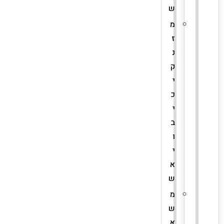
ש
מ
ז
נ
ק
י
כ
י
ב
ו
י
א
ש
מ
ש
א