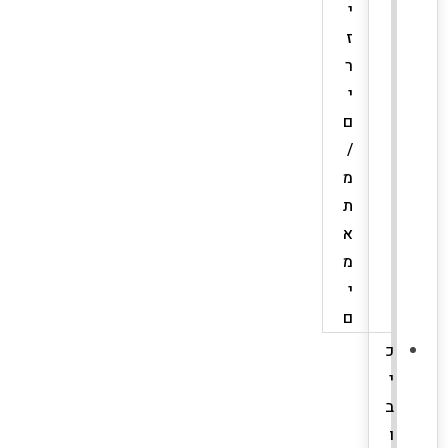
י
ז
ר
י
ם
/
מ
ת
א
מ
י
ם
כ
י
ב
ו