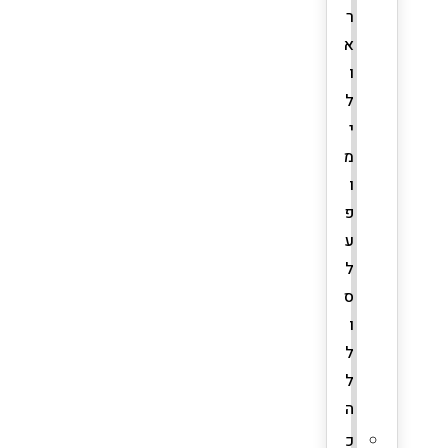
ר
א
ו
ל
י
מ
ו
פ
ע
ל
ס
ו
ל
ל
ה
כ