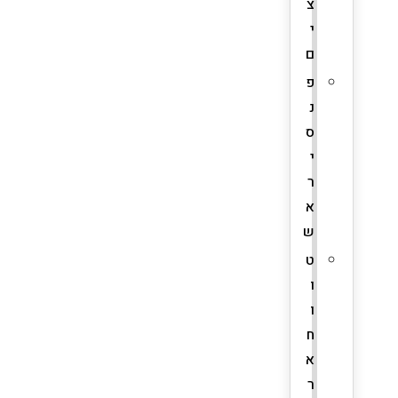
צ
י
ם
פ
נ
ס
י
ר
א
ש
ט
ו
ו
ח
א
ר