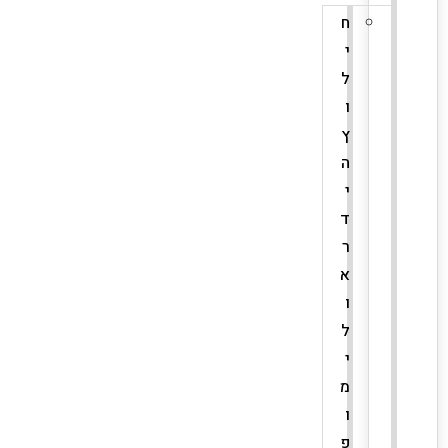
ח
י
ל
ו
ץ
ה
י
ד
ר
א
ו
ל
י
מ
ו
פ