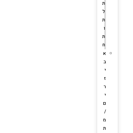
ת
ל
ת
ו
ת
ח
א
ב
י
ז
ר
י
ם
/
מ
ת