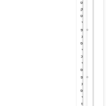
ט
ק
ט
י
פ
נ
ס
י
כ
י
ס
פ
נ
ס
י
ז