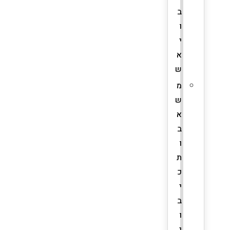
ב
ו
י
א
ש
מ
ש
א
ב
ו
ת
כ
י
ב
ו
י