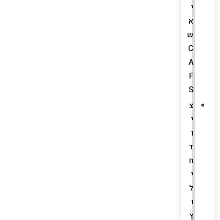
י
א
ש
C
A
F
S
צ
י
ו
ד
ח
י
ל
ו
ץ