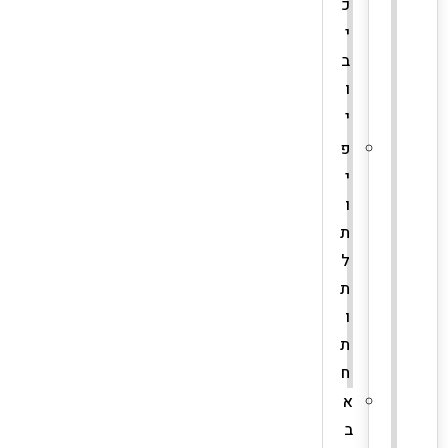
כ
י
ב
ו
י
פ
י
ו
ת
ל
ת
ו
ת
ח
א
ב