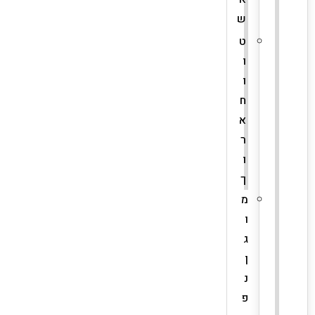
ש
ט
ו
ו
ח
א
ר
ו
ך
מ
ו
ג
ן
נ
פ