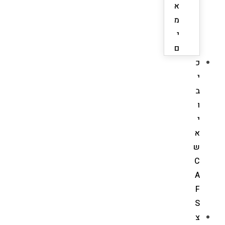
א
מ
י
ם
כ
י
ב
ו
י
א
ש
C
A
F
S
צ