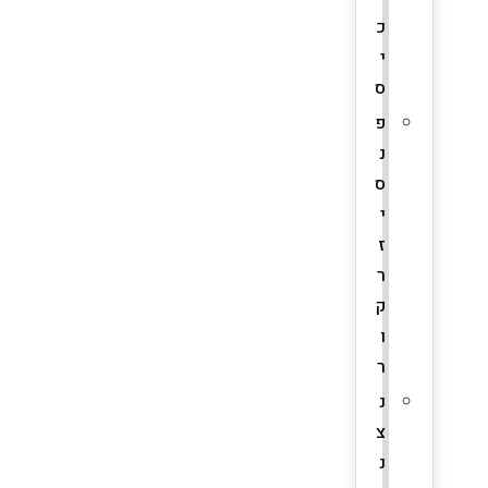
כ
י
ס
פ
נ
ס
י
ז
ר
ק
ו
ר
נ
צ
נ