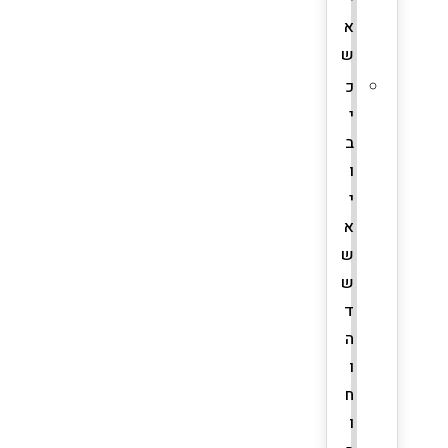
א
ש
כ
י
ב
ו
י
א
ש
ש
ד
ה
ו
ח
ו