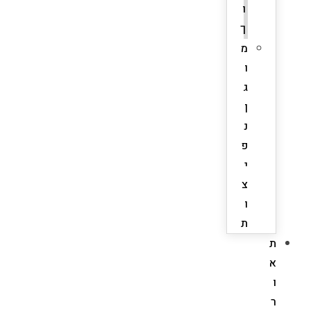
ו
ך
מ
ו
ג
ן
נ
פ
י
צ
ו
ת
ת
א
ו
ר