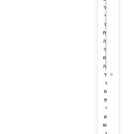
ר
י
ו
ת
ה
ר
מ
ה
ד
ו
ח
פ
י
ע
ש
ן